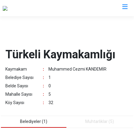
Sinop
Ayancık
Türkeli Kaymakamlığı
Boyabat
Dikmen
Kaymakam
:
Muhammed Cezmi KANDEMİR
Durağan
Belediye Sayısı
:
1
Erfelek
Belde Sayısı
:
0
Gerze
Mahalle Sayısı
:
5
Saraydüzü
Köy Sayısı
:
32
Türkeli
Belediyeler (1)
Muhtarliklar (5)